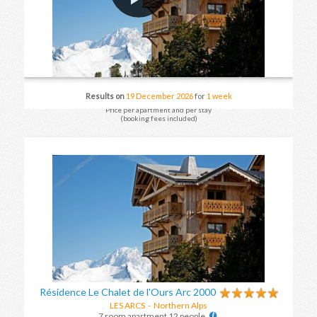
Results on
19 December 2026
for
1 week
Price per apartment and per stay
(booking fees included)
Résidence Le Chalet de l'Ours Arc 2000
LES ARCS
- Northern Alps
7 room apartment 12 people